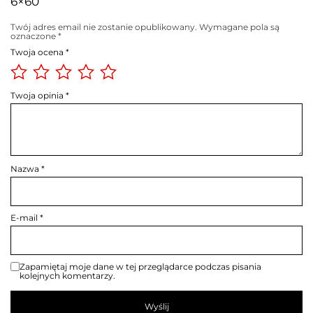
6×60”
Twój adres email nie zostanie opublikowany.
Wymagane pola są
oznaczone
*
Twoja ocena
*
Twoja opinia
*
Nazwa
*
E-mail
*
Zapamiętaj moje dane w tej przeglądarce podczas pisania
kolejnych komentarzy.