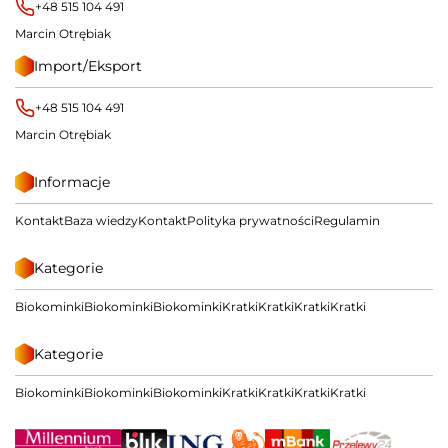
+48 515 104 491
Marcin Otrębiak
Import/Eksport
+48 515 104 491
Marcin Otrębiak
Informacje
Kontakt
Baza wiedzy
Kontakt
Polityka prywatności
Regulamin
Kategorie
Biokominki
Biokominki
Biokominki
Kratki
Kratki
Kratki
Kratki
Kategorie
Biokominki
Biokominki
Biokominki
Kratki
Kratki
Kratki
Kratki