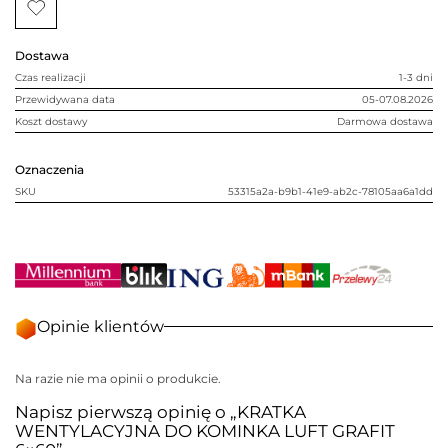
LUFT
GRAFIT
6x60
Dostawa
Czas realizacji
1-3 dni
Przewidywana data
05-07.08.2026
Koszt dostawy
Darmowa dostawa
Oznaczenia
SKU
53315a2a-b9b1-41e9-ab2c-78105aa6a1dd
Opinie klientów
Na razie nie ma opinii o produkcie.
Napisz pierwszą opinię o „KRATKA
WENTYLACYJNA DO KOMINKA LUFT GRAFIT