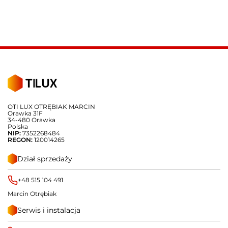
OTI LUX OTRĘBIAK MARCIN
Orawka 31F
34-480 Orawka
Polska
NIP:
7352268484
REGON:
120014265
Dział sprzedaży
+48 515 104 491
Marcin Otrębiak
Serwis i instalacja