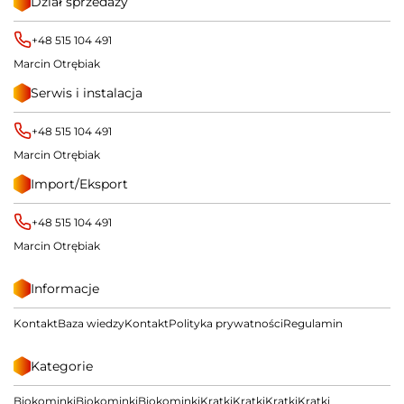
Dział sprzedaży
+48 515 104 491
Marcin Otrębiak
Serwis i instalacja
+48 515 104 491
Marcin Otrębiak
Import/Eksport
+48 515 104 491
Marcin Otrębiak
Informacje
Kontakt
Baza wiedzy
Kontakt
Polityka prywatności
Regulamin
Kategorie
Biokominki
Biokominki
Biokominki
Kratki
Kratki
Kratki
Kratki