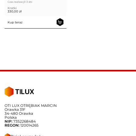
Czas realizacji
1-3 dni
Kratki
330,00
zł
Kup teraz
OTI LUX OTRĘBIAK MARCIN
Orawka 31F
34-480 Orawka
Polska
NIP:
7352268484
REGON:
120014265