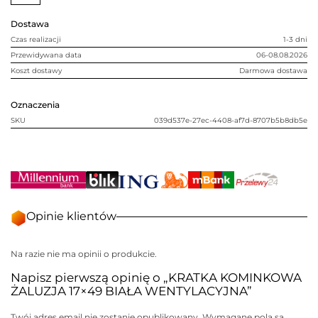
Dostawa
Czas realizacji
1-3 dni
Przewidywana data
06-08.08.2026
Koszt dostawy
Darmowa dostawa
Oznaczenia
SKU
039d537e-27ec-4408-af7d-8707b5b8db5e
Opinie klientów
Na razie nie ma opinii o produkcie.
Napisz pierwszą opinię o „KRATKA KOMINKOWA
ŻALUZJA 17×49 BIAŁA WENTYLACYJNA”
Twój adres email nie zostanie opublikowany.
Wymagane pola są