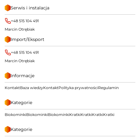
Serwis i instalacja
+48 515 104 491
Marcin Otrębiak
Import/Eksport
+48 515 104 491
Marcin Otrębiak
Informacje
Kontakt
Baza wiedzy
Kontakt
Polityka prywatności
Regulamin
Kategorie
Biokominki
Biokominki
Biokominki
Kratki
Kratki
Kratki
Kratki
Kategorie