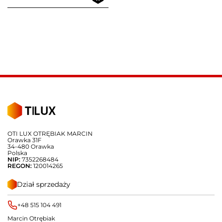
OTI LUX OTRĘBIAK MARCIN
Orawka 31F
34-480 Orawka
Polska
NIP:
7352268484
REGON:
120014265
Dział sprzedaży
+48 515 104 491
Marcin Otrębiak