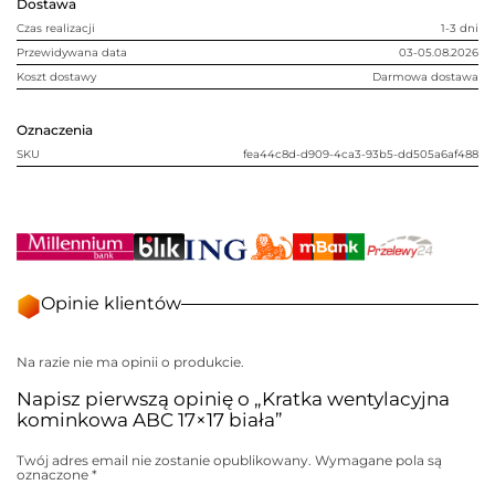
Dostawa
Czas realizacji
1-3 dni
Przewidywana data
03-05.08.2026
Koszt dostawy
Darmowa dostawa
Oznaczenia
SKU
fea44c8d-d909-4ca3-93b5-dd505a6af488
Opinie klientów
Na razie nie ma opinii o produkcie.
Napisz pierwszą opinię o „Kratka wentylacyjna
kominkowa ABC 17×17 biała”
Twój adres email nie zostanie opublikowany.
Wymagane pola są
oznaczone
*