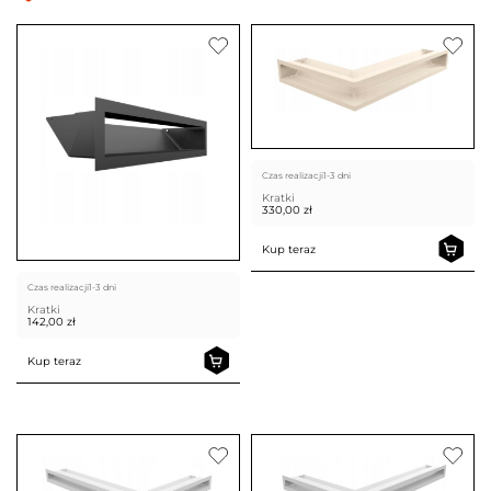
Czas realizacji
1-3 dni
Kratki
330,00
zł
Kup teraz
Czas realizacji
1-3 dni
Kratki
142,00
zł
Kup teraz