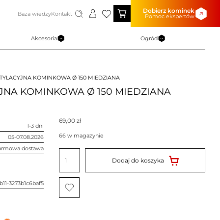
Dobierz kominek
Baza wiedzy
Kontakt
Pomoc ekspertów
Akcesoria
Ogród
TYLACYJNA KOMINKOWA Ø 150 MIEDZIANA
JNA KOMINKOWA Ø 150 MIEDZIANA
69,00
zł
1-3 dni
66 w magazynie
05-07.08.2026
armowa dostawa
ilość
KRATKA
Dodaj do koszyka
WENTYLACYJNA
KOMINKOWA
Ø
150
b11-3273b1c6baf5
MIEDZIANA