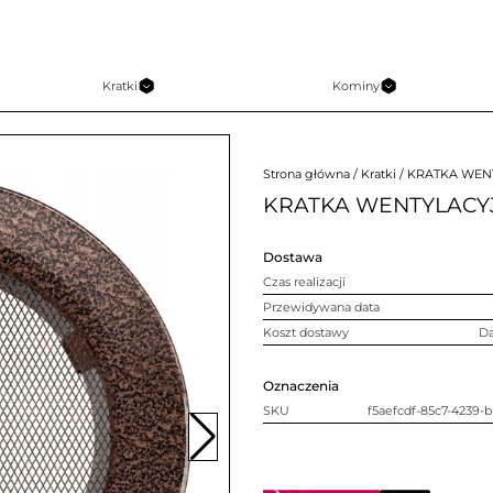
Kratki
Kominy
Strona główna
/
Kratki
/ KRATKA WEN
KRATKA WENTYLACY
Dostawa
Czas realizacji
Przewidywana data
Koszt dostawy
D
Oznaczenia
SKU
f5aefcdf-85c7-4239-b