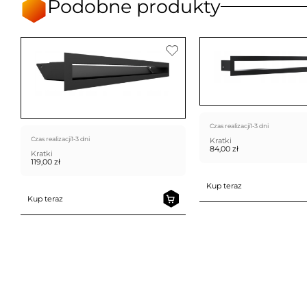
Podobne produkty
Czas realizacji
1-3 dni
Czas realizacji
1-3 dni
Kratki
84,00
zł
Kratki
119,00
zł
Kup teraz
Kup teraz