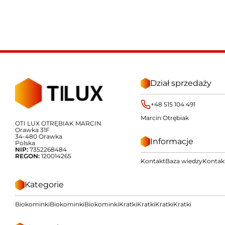
Dział sprzedaży
+48 515 104 491
Marcin Otrębiak
OTI LUX OTRĘBIAK MARCIN
Orawka 31F
34-480 Orawka
Informacje
Polska
NIP:
7352268484
REGON:
120014265
Kontakt
Baza wiedzy
Kontak
Kategorie
Biokominki
Biokominki
Biokominki
Kratki
Kratki
Kratki
Kratki