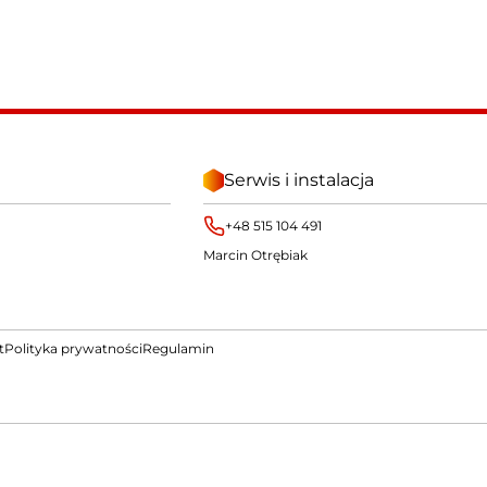
Serwis i instalacja
+48 515 104 491
Marcin Otrębiak
t
Polityka prywatności
Regulamin