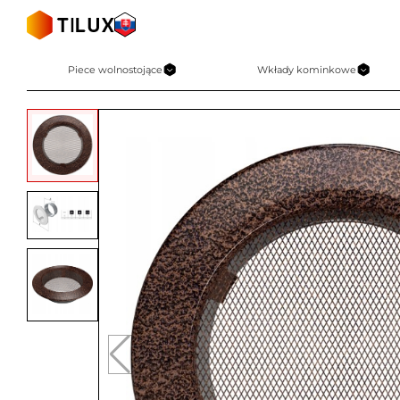
Skip
to
content
Piece wolnostojące
Wkłady kominkowe