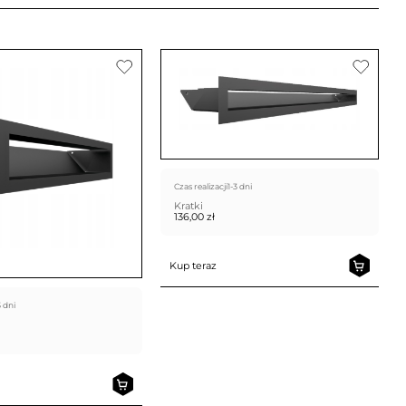
Czas realizacji
1-3 dni
Kratki
136,00
zł
Kup teraz
3 dni