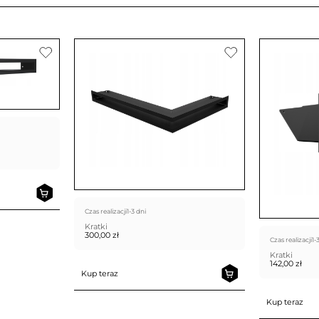
Czas realizacji
1-3 dni
Kratki
300,00
zł
Czas realizacji
1-
Kratki
142,00
zł
Kup teraz
Kup teraz