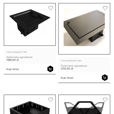
Czas realizacji
1-3 dni
Paleniska ogrodowe
1180,00
zł
Czas realizacji
1-3 dni
Paleniska ogrodowe
1210,00
zł
Kup teraz
Kup teraz