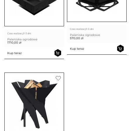
Czas realizacji
1-3 dni
Czas realizacji
1-3 dni
Paleniska ogrodowe
570,00
zł
Paleniska ogrodowe
1710,00
zł
Kup teraz
Kup teraz