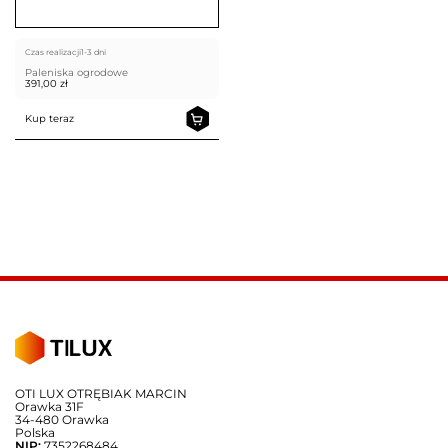
Czas realizacji
1-3 dni
Paleniska ogrodowe
391,00
zł
Kup teraz
OTI LUX OTRĘBIAK MARCIN
Orawka 31F
34-480 Orawka
Polska
NIP:
7352268484