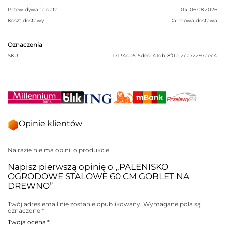
Przewidywana data
04-06.08.2026
Koszt dostawy
Darmowa dostawa
Oznaczenia
SKU
17134cb5-5ded-41db-8f0b-2ca72297aec4
Opinie klientów
Na razie nie ma opinii o produkcie.
Napisz pierwszą opinię o „PALENISKO
OGRODOWE STALOWE 60 CM GOBLET NA
DREWNO”
Twój adres email nie zostanie opublikowany.
Wymagane pola są
oznaczone
*
Twoja ocena
*