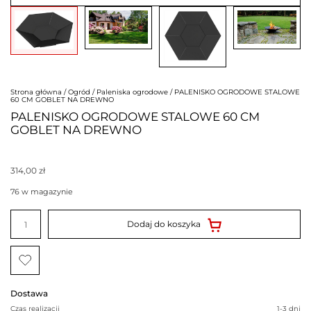
Strona główna
/
Ogród
/
Paleniska ogrodowe
/ PALENISKO OGRODOWE STALOWE
60 CM GOBLET NA DREWNO
PALENISKO OGRODOWE STALOWE 60 CM
GOBLET NA DREWNO
314,00
zł
76 w magazynie
ilość
PALENISKO
Dodaj do koszyka
OGRODOWE
STALOWE
60
CM
GOBLET
NA
DREWNO
Dostawa
Czas realizacji
1-3 dni