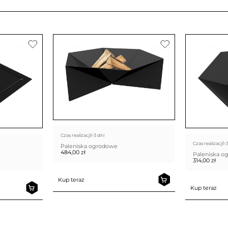
Czas realizacji
1-3 dni
Czas realizacji
1-
Paleniska ogrodowe
484,00
zł
Paleniska o
314,00
zł
Kup teraz
Kup teraz