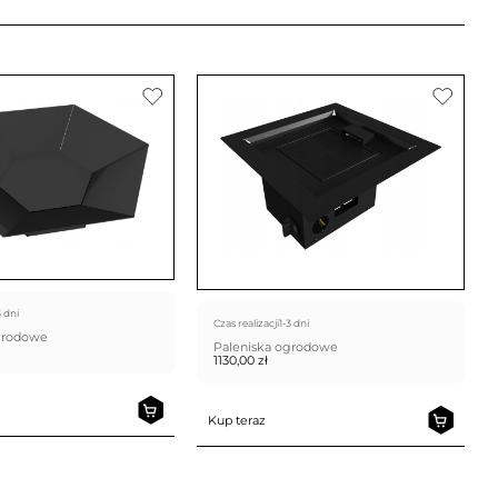
3 dni
Czas realizacji
1-3 dni
grodowe
Paleniska ogrodowe
1130,00
zł
Kup teraz