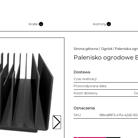
Kratki
Kominy
Strona główna
/
Ogród
/
Paleniska og
Palenisko ogrodowe E
Dostawa
Czas realizacji
Przewidywana data
Koszt dostawy
D
Oznaczenia
SKU
88ea8813-e1fa-42d2-82