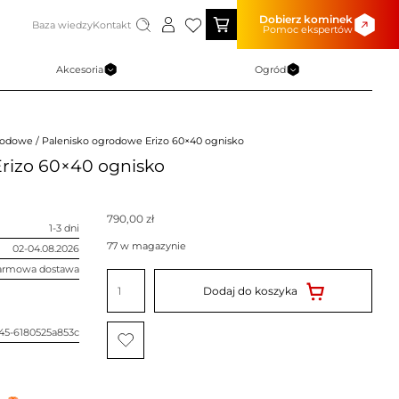
Dobierz kominek
Baza wiedzy
Kontakt
Pomoc ekspertów
Akcesoria
Ogród
rodowe
/ Palenisko ogrodowe Erizo 60×40 ognisko
rizo 60×40 ognisko
790,00
zł
1-3 dni
77 w magazynie
02-04.08.2026
armowa dostawa
ilość
Palenisko
Dodaj do koszyka
ogrodowe
Erizo
60x40
ognisko
45-6180525a853c