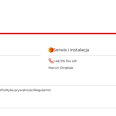
Serwis i instalacja
+48 515 104 491
Marcin Otrębiak
t
Polityka prywatności
Regulamin