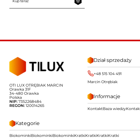
Kup teraz
Dział sprzedaży
+48 515 104 491
Marcin Otrębiak
OTI LUX OTRĘBIAK MARCIN
Orawka 31F
34-480 Orawka
Informacje
Polska
NIP:
7352268484
REGON:
120014265
Kontakt
Baza wiedzy
Kontak
Kategorie
Biokominki
Biokominki
Biokominki
Kratki
Kratki
Kratki
Kratki