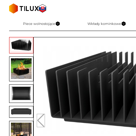
Skip
to
content
Piece wolnostojące
Wkłady kominkowe