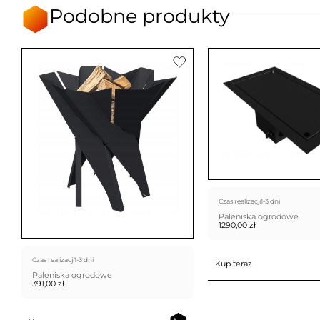
Podobne produkty
Czas realizacji
1-3 dni
Paleniska ogrodowe
1290,00
zł
Czas realizacji
1-3 dni
Kup teraz
Paleniska ogrodowe
391,00
zł