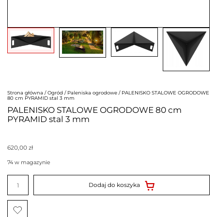
Strona główna
/
Ogród
/
Paleniska ogrodowe
/ PALENISKO STALOWE OGRODOWE
80 cm PYRAMID stal 3 mm
PALENISKO STALOWE OGRODOWE 80 cm
PYRAMID stal 3 mm
620,00
zł
74 w magazynie
ilość
PALENISKO
Dodaj do koszyka
STALOWE
OGRODOWE
80
cm
PYRAMID