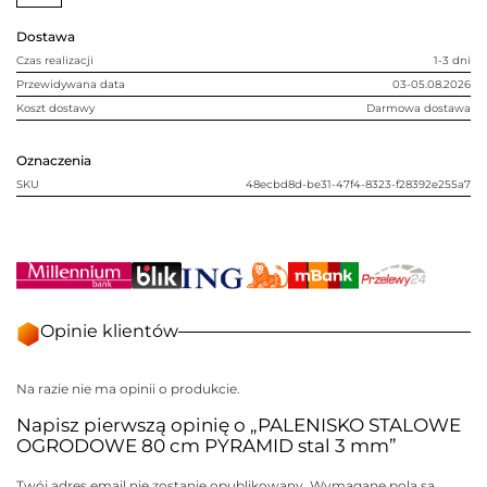
stal
3
Dostawa
mm
Czas realizacji
1-3 dni
Przewidywana data
03-05.08.2026
Koszt dostawy
Darmowa dostawa
Oznaczenia
SKU
48ecbd8d-be31-47f4-8323-f28392e255a7
Opinie klientów
Na razie nie ma opinii o produkcie.
Napisz pierwszą opinię o „PALENISKO STALOWE
OGRODOWE 80 cm PYRAMID stal 3 mm”
Twój adres email nie zostanie opublikowany.
Wymagane pola są