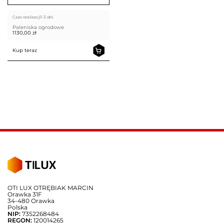
Czas realizacji
1-3 dni
Paleniska ogrodowe
1130,00
zł
Kup teraz
OTI LUX OTRĘBIAK MARCIN
Orawka 31F
34-480 Orawka
Polska
NIP:
7352268484
REGON:
120014265