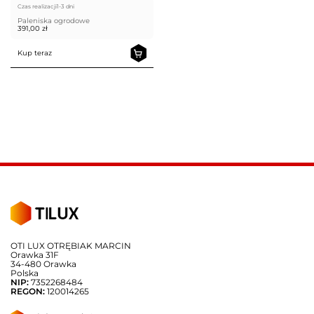
Czas realizacji
1-3 dni
Paleniska ogrodowe
391,00
zł
Kup teraz
OTI LUX OTRĘBIAK MARCIN
Orawka 31F
34-480 Orawka
Polska
NIP:
7352268484
REGON:
120014265