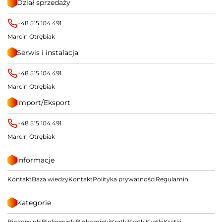
Dział sprzedaży
+48 515 104 491
Marcin Otrębiak
Serwis i instalacja
+48 515 104 491
Marcin Otrębiak
Import/Eksport
+48 515 104 491
Marcin Otrębiak
Informacje
Kontakt
Baza wiedzy
Kontakt
Polityka prywatności
Regulamin
Kategorie
Biokominki
Biokominki
Biokominki
Kratki
Kratki
Kratki
Kratki