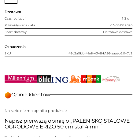
cm
stal
4
Dostawa
mm
Czas realizacji
1-3 dni
Przewidywana data
03-05.08.2026
Koszt dostawy
Darmowa dostawa
Oznaczenia
SKU
43c2a0bb-41e8-4348-b156-aaaeb21f47c2
Opinie klientów
Na razie nie ma opinii o produkcie.
Napisz pierwszą opinię o „PALENISKO STALOWE
OGRODOWE ERIZO 50 cm stal 4 mm”