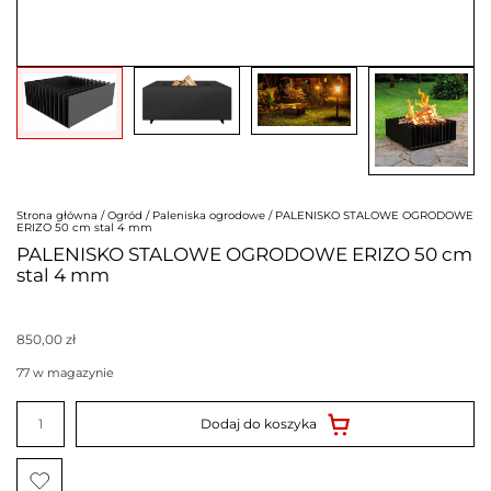
Strona główna
/
Ogród
/
Paleniska ogrodowe
/ PALENISKO STALOWE OGRODOWE
ERIZO 50 cm stal 4 mm
PALENISKO STALOWE OGRODOWE ERIZO 50 cm
stal 4 mm
850,00
zł
77 w magazynie
ilość
PALENISKO
Dodaj do koszyka
STALOWE
OGRODOWE
ERIZO
50