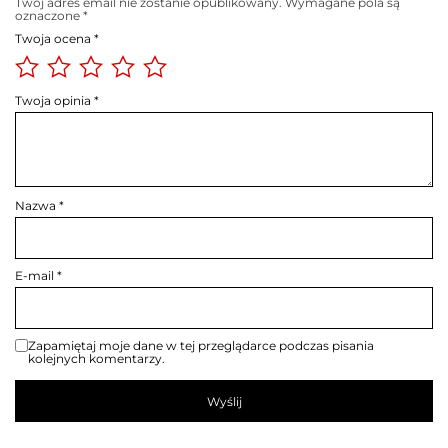
Twój adres email nie zostanie opublikowany.
Wymagane pola są
oznaczone
*
Twoja ocena
*
Twoja opinia
*
Nazwa
*
E-mail
*
Zapamiętaj moje dane w tej przeglądarce podczas pisania
kolejnych komentarzy.