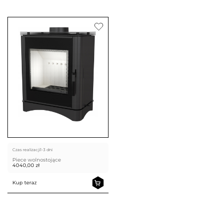
Czas realizacji
1-3 dni
Piece wolnostojące
4040,00
zł
Kup teraz