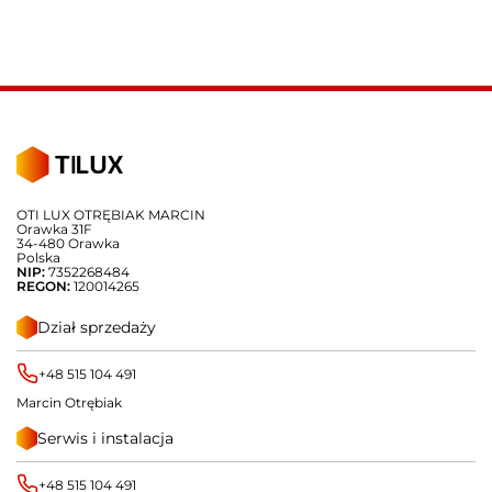
OTI LUX OTRĘBIAK MARCIN
Orawka 31F
34-480 Orawka
Polska
NIP:
7352268484
REGON:
120014265
Dział sprzedaży
+48 515 104 491
Marcin Otrębiak
Serwis i instalacja
+48 515 104 491