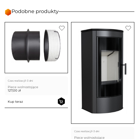
Podobne produkty
Czas realizacji
1-3 dni
Piece wolnostojące
127,00
zł
Kup teraz
Czas realizacji
1-3 dni
Piece wolnostojące