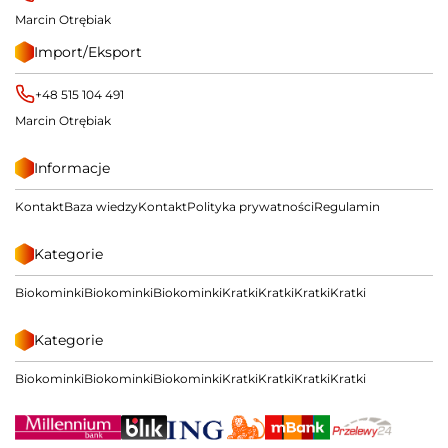
Marcin Otrębiak
Import/Eksport
+48 515 104 491
Marcin Otrębiak
Informacje
Kontakt
Baza wiedzy
Kontakt
Polityka prywatności
Regulamin
Kategorie
Biokominki
Biokominki
Biokominki
Kratki
Kratki
Kratki
Kratki
Kategorie
Biokominki
Biokominki
Biokominki
Kratki
Kratki
Kratki
Kratki