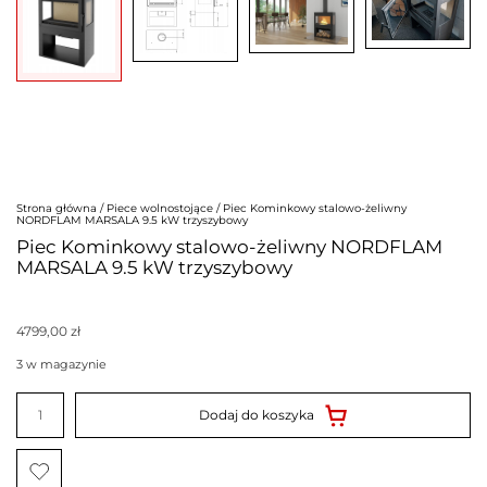
Strona główna
/
Piece wolnostojące
/ Piec Kominkowy stalowo-żeliwny
NORDFLAM MARSALA 9.5 kW trzyszybowy
Piec Kominkowy stalowo-żeliwny NORDFLAM
MARSALA 9.5 kW trzyszybowy
4799,00
zł
3 w magazynie
ilość
Piec
Dodaj do koszyka
Kominkowy
stalowo-
żeliwny
NORDFLAM
MARSALA