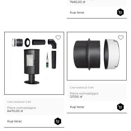
7460,00
zł
Kup teraz
Czas realizacji
1-3 dni
Piece wolnostojące
127,00
zł
Czas realizacji
1-3 dni
Kup teraz
Piece wolnostojące
6470,00
zł
Kup teraz