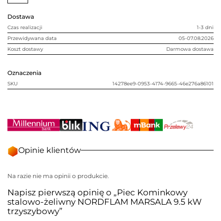
9.5
kW
Dostawa
trzyszybowy
Czas realizacji
1-3 dni
Przewidywana data
05-07.08.2026
Koszt dostawy
Darmowa dostawa
Oznaczenia
SKU
14278ee9-0953-4174-9665-46e276a86101
Opinie klientów
Na razie nie ma opinii o produkcie.
Napisz pierwszą opinię o „Piec Kominkowy
stalowo-żeliwny NORDFLAM MARSALA 9.5 kW
trzyszybowy”