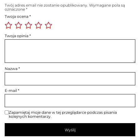
Twój adres email nie zostanie opublikowany.
Wymagane pola są
oznaczone
*
Twoja ocena
*
Twoja opinia
*
Nazwa
*
E-mail
*
Zapamiętaj moje dane w tej przeglądarce podczas pisania
kolejnych komentarzy.