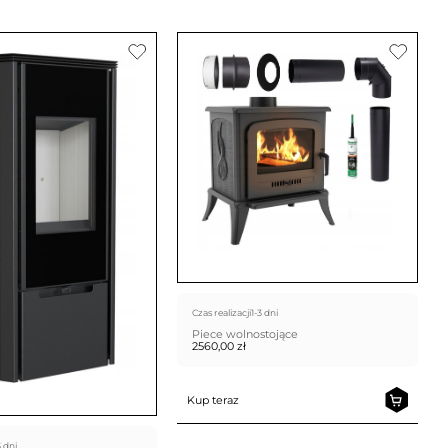
Czas realizacji
1-3 dni
Piece wolnostojące
2560,00
zł
Kup teraz
3 dni