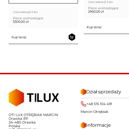
Czas realizacji
1-3 dni
Piece wolnostojące
2950,00
zł
Czas realizacji
1-3 dni
Piece wolnostojące
5300,00
zł
Kup teraz
Kup teraz
Dział sprzedaży
+48 515 104 491
Marcin Otrębiak
OTI LUX OTRĘBIAK MARCIN
Orawka 31F
34-480 Orawka
Informacje
Polska