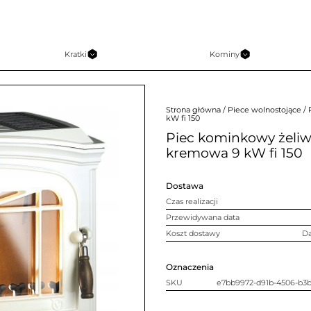
Kratki
Kominy
Strona główna
/
Piece wolnostojące
/ 
kW fi 150
Piec kominkowy żeli
kremowa 9 kW fi 150
Dostawa
Czas realizacji
Przewidywana data
Koszt dostawy
D
Oznaczenia
SKU
e7bb9972-d91b-4506-b3