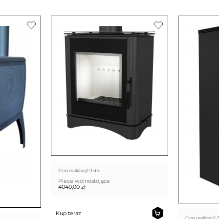
Czas realizacji
1-3 dni
Piece wolnostojące
4040,00
zł
Kup teraz
Czas realizacji
1-