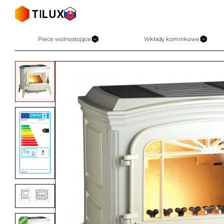
Skip
to
content
Piece wolnostojące
Wkłady kominkowe