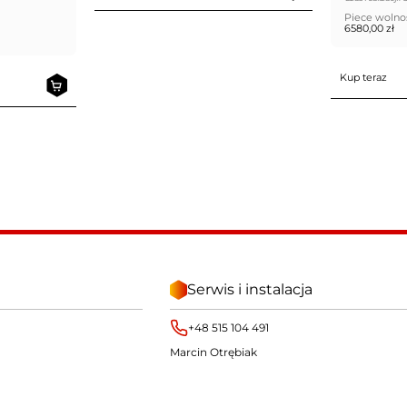
Piece wolno
6580,00
zł
Kup teraz
Serwis i instalacja
+48 515 104 491
Marcin Otrębiak