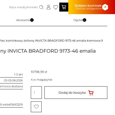
Dobierz kominek
Baza wiedzy
Kontakt
Pomoc ekspertów
Akcesoria
Ogród
Piec kominkowy żeliwny INVICTA BRADFORD 9173-46 emalia kremowa 9
wny INVICTA BRADFORD 9173-46 emalia
10798,99
zł
1-3 dni
4 w magazynie
03-05.08.2026
armowa dostawa
ilość
Piec
Dodaj do koszyka
kominkowy
żeliwny
INVICTA
BRADFORD
b5-eebaf0b93209
9173-
46
emalia