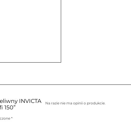
żeliwny INVICTA
Na razie nie ma opinii o produkcie.
 150”
aczone
*