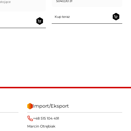
5040,00
zł
stojące
Kup teraz
Import/Eksport
+48 515 104 491
Marcin Otrębiak