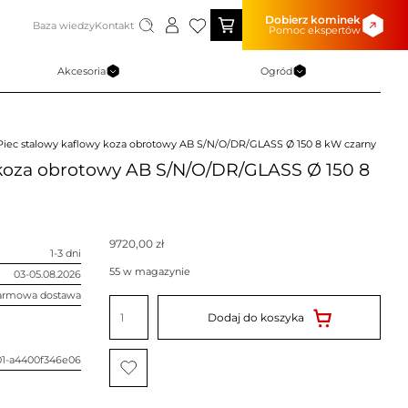
Dobierz kominek
Baza wiedzy
Kontakt
Pomoc ekspertów
Akcesoria
Ogród
Piec stalowy kaflowy koza obrotowy AB S/N/O/DR/GLASS Ø 150 8 kW czarny
 koza obrotowy AB S/N/O/DR/GLASS Ø 150 8
9720,00
zł
1-3 dni
55 w magazynie
03-05.08.2026
armowa dostawa
ilość
Piec
Dodaj do koszyka
stalowy
kaflowy
koza
obrotowy
01-a4400f346e06
AB
S/N/O/DR/GLASS
Ø
150