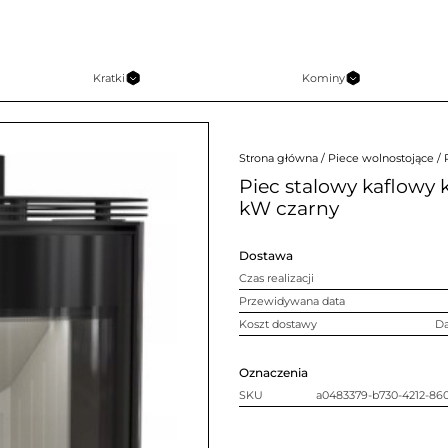
Kratki
Kominy
Strona główna
/
Piece wolnostojące
/ 
Piec stalowy kaflowy
kW czarny
Dostawa
Czas realizacji
Przewidywana data
Koszt dostawy
D
Oznaczenia
SKU
a0483379-b730-4212-86