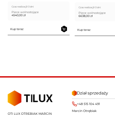
Czas realizacji
1-3 dni
Czas realizacji
1-3 dni
Piece wolnostojące
Piece wolnostojące
4540,00
zł
6638,00
zł
Kup teraz
Kup teraz
Dział sprzedaży
+48 515 104 491
Marcin Otrębiak
OTI LUX OTRĘBIAK MARCIN