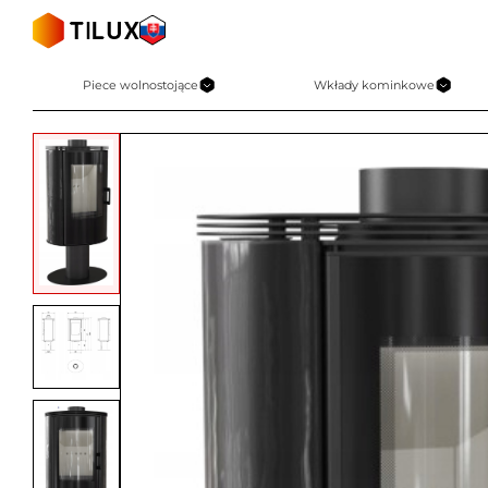
Skip
to
content
Piece wolnostojące
Wkłady kominkowe