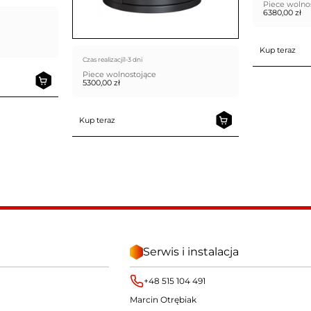
Piece wolno
6380,00
zł
Kup teraz
Czas realizacji
1-3 dni
Piece wolnostojące
5300,00
zł
Kup teraz
Serwis i instalacja
+48 515 104 491
Marcin Otrębiak