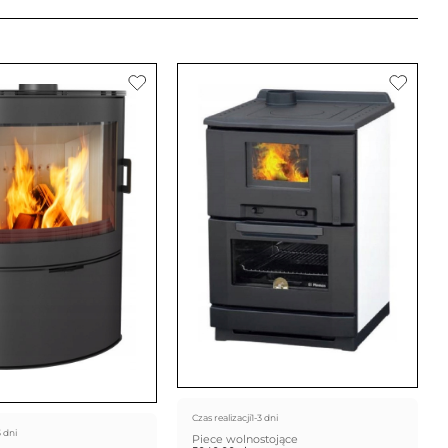
Czas realizacji
1-3 dni
3 dni
Piece wolnostojące