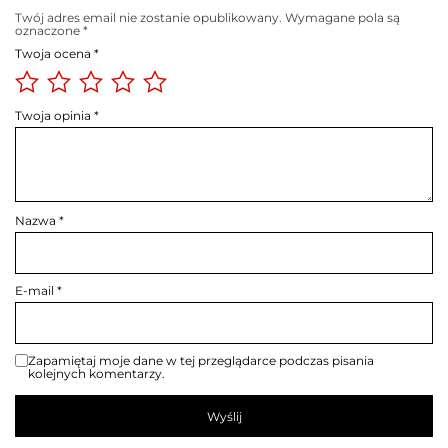
Twój adres email nie zostanie opublikowany.
Wymagane pola są
oznaczone
*
Twoja ocena
*
Twoja opinia
*
Nazwa
*
E-mail
*
Zapamiętaj moje dane w tej przeglądarce podczas pisania
kolejnych komentarzy.