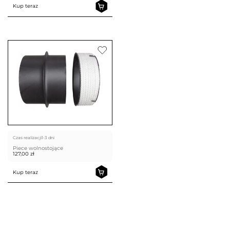
Kup teraz
Czas realizacji
1-3 dni
Piece wolnostojące
127,00
zł
Kup teraz