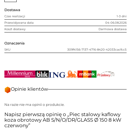
S/N/O/DR/GLASS
Ø
Dostawa
150
8
Czas realizacji
1-3 dni
kW
czerwony
Przewidywana data
04-06.08.2026
Koszt dostawy
Darmowa dostawa
Oznaczenia
SKU
309f4156-7137-4716-8420-42033cacfcc5
Opinie klientów
Na razie nie ma opinii o produkcie.
Napisz pierwszą opinię o „Piec stalowy kaflowy
koza obrotowy AB S/N/O/DR/GLASS Ø 150 8 kW
czerwony”