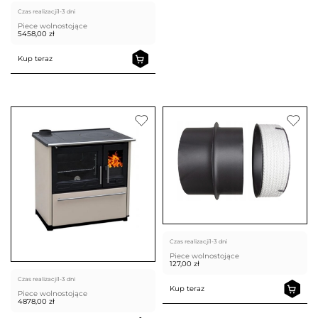
Czas realizacji
1-3 dni
Piece wolnostojące
5458,00
zł
Kup teraz
Czas realizacji
1-3 dni
Piece wolnostojące
127,00
zł
Czas realizacji
1-3 dni
Kup teraz
Piece wolnostojące
4878,00
zł