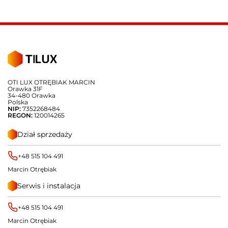
OTI LUX OTRĘBIAK MARCIN
Orawka 31F
34-480 Orawka
Polska
NIP:
7352268484
REGON:
120014265
Dział sprzedaży
+48 515 104 491
Marcin Otrębiak
Serwis i instalacja
+48 515 104 491
Marcin Otrębiak