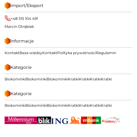
Import/Eksport
+48 515 104 491
Marcin Otrębiak
Informacje
Kontakt
Baza wiedzy
Kontakt
Polityka prywatności
Regulamin
Kategorie
Biokominki
Biokominki
Biokominki
Kratki
Kratki
Kratki
Kratki
Kategorie
Biokominki
Biokominki
Biokominki
Kratki
Kratki
Kratki
Kratki