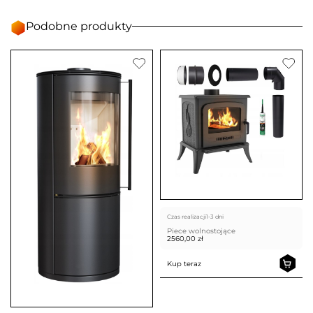
Podobne produkty
Czas realizacji
1-3 dni
Piece wolnostojące
2560,00
zł
Kup teraz