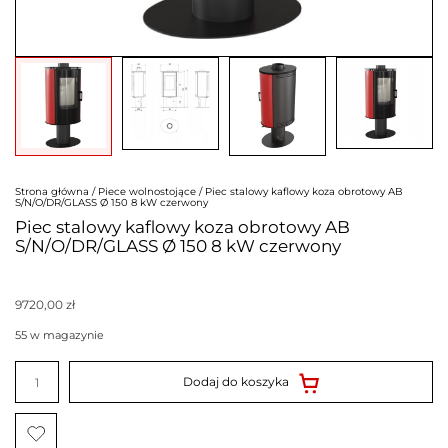
Strona główna
/
Piece wolnostojące
/ Piec stalowy kaflowy koza obrotowy AB
S/N/O/DR/GLASS Ø 150 8 kW czerwony
Piec stalowy kaflowy koza obrotowy AB
S/N/O/DR/GLASS Ø 150 8 kW czerwony
9720,00
zł
55 w magazynie
ilość
Piec
Dodaj do koszyka
stalowy
kaflowy
koza
obrotowy
AB