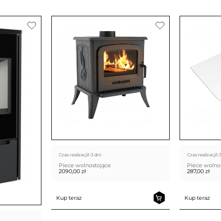
Czas realizacji
1-3 dni
Czas realizacji
1-
Piece wolnostojące
Piece wolno
2090,00
zł
287,00
zł
Kup teraz
Kup teraz