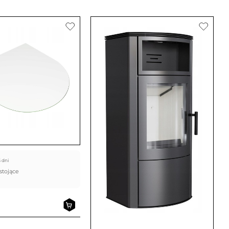
3 dni
stojące