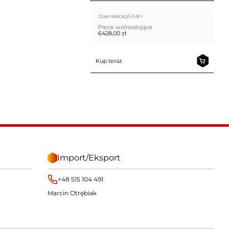
Czas realizacji
1-3 dni
Piece wolnostojące
6428,00
zł
Kup teraz
Import/Eksport
+48 515 104 491
Marcin Otrębiak