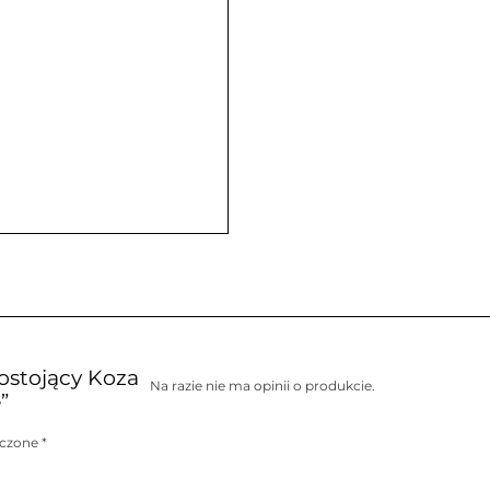
nostojący Koza
Na razie nie ma opinii o produkcie.
”
aczone
*