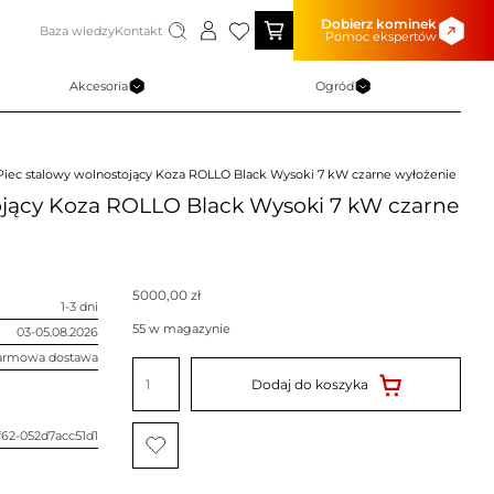
Dobierz kominek
Baza wiedzy
Kontakt
Pomoc ekspertów
Akcesoria
Ogród
Piec stalowy wolnostojący Koza ROLLO Black Wysoki 7 kW czarne wyłożenie
ojący Koza ROLLO Black Wysoki 7 kW czarne
5000,00
zł
1-3 dni
55 w magazynie
03-05.08.2026
armowa dostawa
ilość
Piec
Dodaj do koszyka
stalowy
wolnostojący
Koza
ROLLO
f62-052d7acc51d1
Black
Wysoki
7
kW