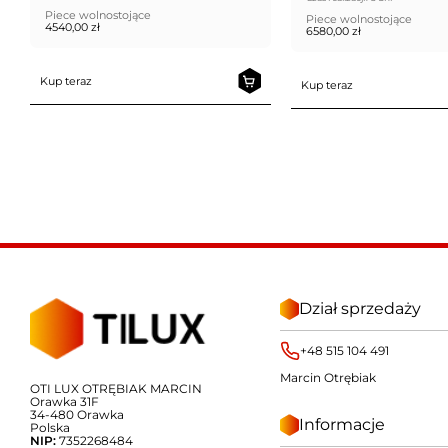
Piece wolnostojące
Piece wolnostojące
4540,00
zł
6580,00
zł
Kup teraz
Kup teraz
Dział sprzedaży
+48 515 104 491
Marcin Otrębiak
OTI LUX OTRĘBIAK MARCIN
Orawka 31F
34-480 Orawka
Informacje
Polska
NIP:
7352268484