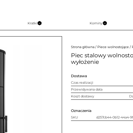
Kratki
Kominy
Strona główna
/
Piece wolnostojące
/ 
Piec stalowy wolnost
wyłożenie
Dostawa
Czas realizacji
Przewidywana data
Koszt dostawy
D
Oznaczenia
SKU
d257cb44-0b12-44a4-9