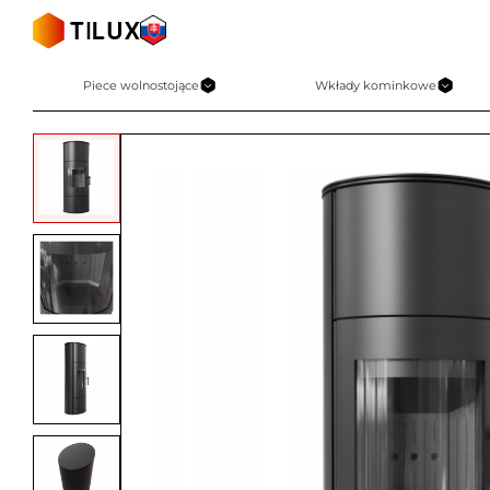
Skip
to
content
Piece wolnostojące
Wkłady kominkowe