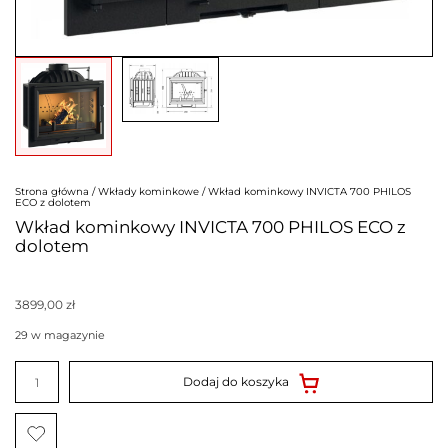
Strona główna
/
Wkłady kominkowe
/ Wkład kominkowy INVICTA 700 PHILOS
ECO z dolotem
Wkład kominkowy INVICTA 700 PHILOS ECO z
dolotem
3899,00
zł
29 w magazynie
ilość
Wkład
Dodaj do koszyka
kominkowy
INVICTA
700
PHILOS
ECO