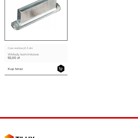
Czas realizacji
1-3 dni
Wkłady kominkowe
92,00
zł
Kup teraz