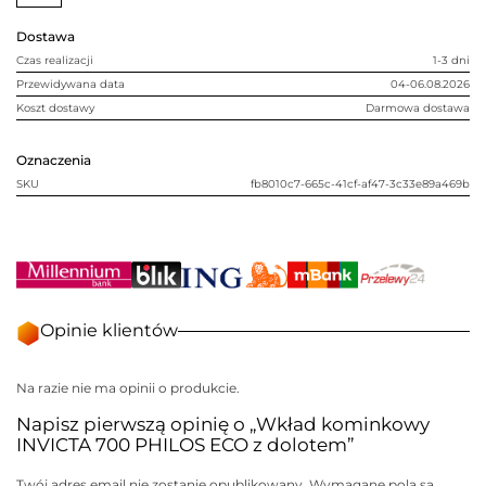
z
dolotem
Dostawa
Czas realizacji
1-3 dni
Przewidywana data
04-06.08.2026
Koszt dostawy
Darmowa dostawa
Oznaczenia
SKU
fb8010c7-665c-41cf-af47-3c33e89a469b
Opinie klientów
Na razie nie ma opinii o produkcie.
Napisz pierwszą opinię o „Wkład kominkowy
INVICTA 700 PHILOS ECO z dolotem”
Twój adres email nie zostanie opublikowany.
Wymagane pola są