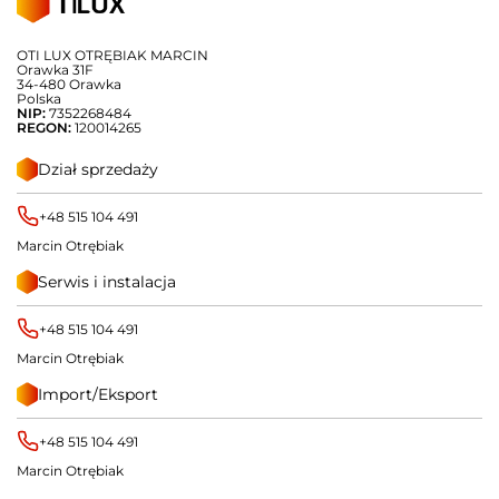
OTI LUX OTRĘBIAK MARCIN
Orawka 31F
34-480 Orawka
Polska
NIP:
7352268484
REGON:
120014265
Dział sprzedaży
+48 515 104 491
Marcin Otrębiak
Serwis i instalacja
+48 515 104 491
Marcin Otrębiak
Import/Eksport
+48 515 104 491
Marcin Otrębiak