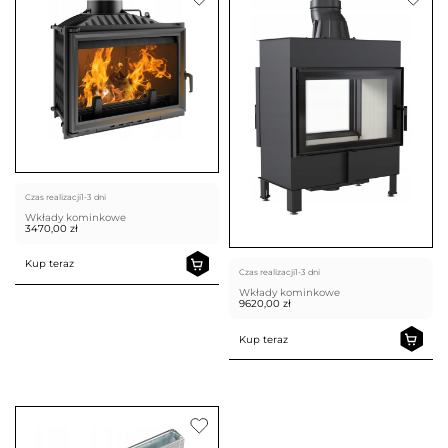
Czas realizacji
1-3 dni
Wkłady kominkowe
3470,00
zł
Kup teraz
Czas realizacji
1-3 dni
Wkłady kominkowe
9620,00
zł
Kup teraz