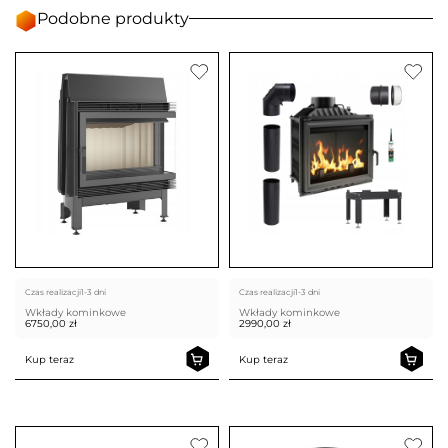
Podobne produkty
Czas realizacji
1-3 dni
Czas realizacji
1-3 dni
Wkłady kominkowe
Wkłady kominkowe
6750,00
zł
2990,00
zł
Kup teraz
Kup teraz