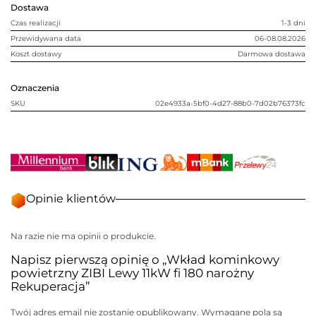
Dostawa
narożny
Rekuperacja
Czas realizacji
1-3 dni
Przewidywana data
06-08.08.2026
Koszt dostawy
Darmowa dostawa
Oznaczenia
SKU
02e4933a-5bf0-4d27-88b0-7d02b76373fc
Opinie klientów
Na razie nie ma opinii o produkcie.
Napisz pierwszą opinię o „Wkład kominkowy
powietrzny ZIBI Lewy 11kW fi 180 narożny
Rekuperacja”
Twój adres email nie zostanie opublikowany.
Wymagane pola są