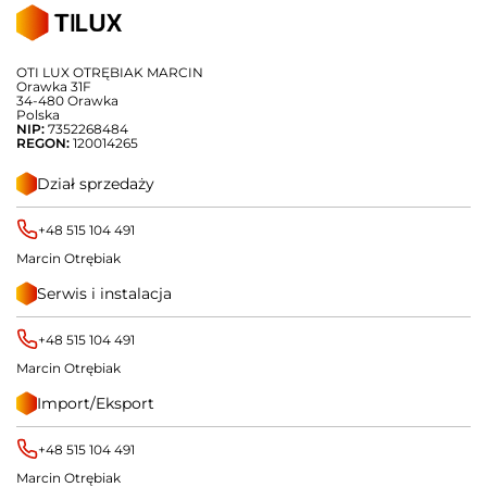
OTI LUX OTRĘBIAK MARCIN
Orawka 31F
34-480 Orawka
Polska
NIP:
7352268484
REGON:
120014265
Dział sprzedaży
+48 515 104 491
Marcin Otrębiak
Serwis i instalacja
+48 515 104 491
Marcin Otrębiak
Import/Eksport
+48 515 104 491
Marcin Otrębiak