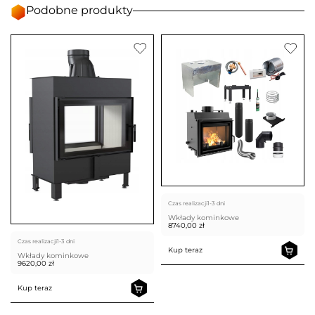
Podobne produkty
Czas realizacji
1-3 dni
Wkłady kominkowe
8740,00
zł
Czas realizacji
1-3 dni
Kup teraz
Wkłady kominkowe
9620,00
zł
Kup teraz