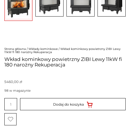
Strona główna
/
Wkłady kominkowe
/ Wkład kominkowy powietrzny ZIBI Lewy
11kW fi 180 narożny Rekuperacja
Wkład kominkowy powietrzny ZIBI Lewy 11kW fi
180 narożny Rekuperacja
5460,00
zł
98 w magazynie
ilość
Wkład
Dodaj do koszyka
kominkowy
powietrzny
ZIBI
Lewy
11kW
fi
180