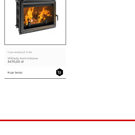
Czas realizacji
1-3 dni
Wkłady kominkowe
3470,00
zł
Kup teraz