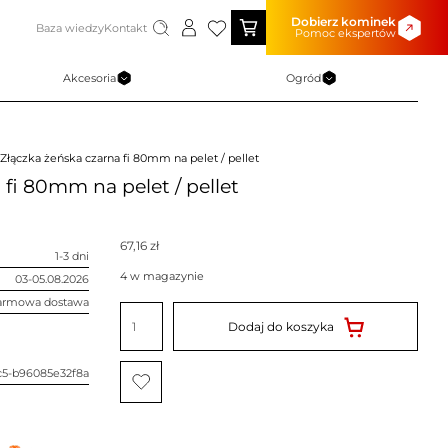
Dobierz kominek
Baza wiedzy
Kontakt
Pomoc ekspertów
Akcesoria
Ogród
 Złączka żeńska czarna fi 80mm na pelet / pellet
 fi 80mm na pelet / pellet
67,16
zł
1-3 dni
4 w magazynie
03-05.08.2026
armowa dostawa
ilość
Złączka
Dodaj do koszyka
żeńska
czarna
fi
80mm
c5-b96085e32f8a
na
pelet
/
pellet