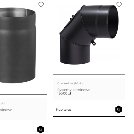
Czas realizacji
1-3 dni
Systemy kominowe
150,00
zł
3 dni
Kup teraz
ominowe