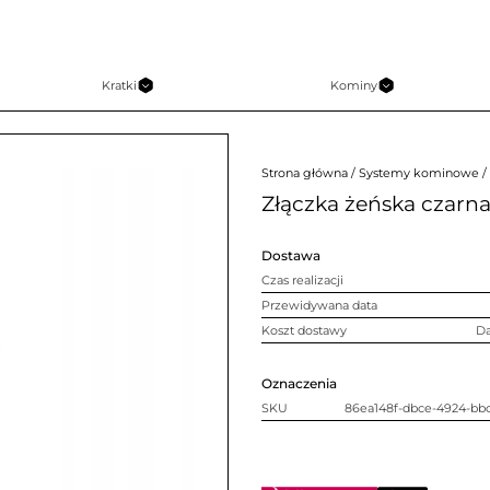
Kratki
Kominy
Strona główna
/
Systemy kominowe
/
Złączka żeńska czarna
Dostawa
Czas realizacji
Przewidywana data
Koszt dostawy
D
Oznaczenia
SKU
86ea148f-dbce-4924-bb