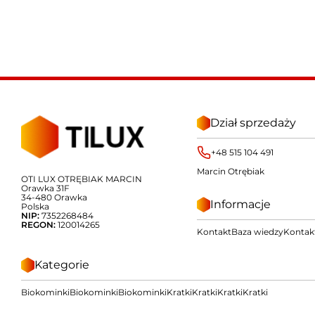
Dział sprzedaży
+48 515 104 491
Marcin Otrębiak
OTI LUX OTRĘBIAK MARCIN
Orawka 31F
34-480 Orawka
Informacje
Polska
NIP:
7352268484
REGON:
120014265
Kontakt
Baza wiedzy
Kontak
Kategorie
Biokominki
Biokominki
Biokominki
Kratki
Kratki
Kratki
Kratki