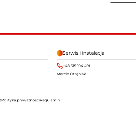
Serwis i instalacja
+48 515 104 491
Marcin Otrębiak
t
Polityka prywatności
Regulamin