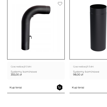
Czas realizacji
1-3 dni
Czas realizacji
1-3 dni
Systemy kominowe
Systemy kominowe
355,00
zł
98,00
zł
Kup teraz
Kup teraz