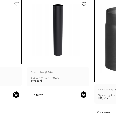
Czas realizacji
1-3 dni
Systemy kominowe
147,00
zł
Czas realizacji
1-
Kup teraz
Systemy k
110,00
zł
Kup teraz