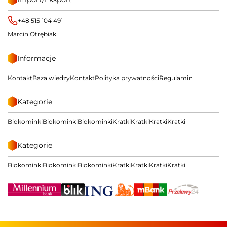
+48 515 104 491
Marcin Otrębiak
Informacje
Kontakt
Baza wiedzy
Kontakt
Polityka prywatności
Regulamin
Kategorie
Biokominki
Biokominki
Biokominki
Kratki
Kratki
Kratki
Kratki
Kategorie
Biokominki
Biokominki
Biokominki
Kratki
Kratki
Kratki
Kratki