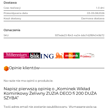
Dostawa
DUŻA
SZYBA
Czas realizacji
1-3 dni
Przewidywana data
03-05.08.2026
Koszt dostawy
Darmowa dostawa
Oznaczenia
SKU
937ede23-f643-4a34-b6cf-62f6f4049b72
Opinie klientów
Na razie nie ma opinii o produkcie.
Napisz pierwszą opinię o „Kominek Wkład
Kominkowy Żeliwny ZUZIA DECO fi 200 DUŻA
SZYBA”
Twój adres email nie zostanie opublikowany.
Wymagane pola są