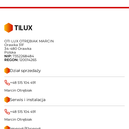
OTI LUX OTRĘBIAK MARCIN
Orawka 31F
34-480 Orawka
Polska
NIP:
7352268484
REGON:
120014265
Dział sprzedaży
+48 515 104 491
Marcin Otrębiak
Serwis i instalacja
+48 515 104 491
Marcin Otrębiak
Import/Eksport